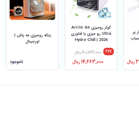
کولر رومیزی Arctic Air
 پر
Ultra رو میزی با فناوری
پنکه رومیزی مه پاش |
باب
Hydro-Chill | 2026
اورجینال
۲۷٪
20,163,000
ریال
2
ریال
14,663,000
ریال
ناموجود