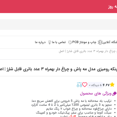
 روز
گاه آنلاین
چاپ و مونتاژ PCB
تماس با ما
درباره ما
 عدد باتری قابل شارژ | اصل
نکه رومیزی مدل مه پاش و چراغ دار بهمراه ۳ عدد باتری قابل شارژ | اصل
4.67
6 دیدگاه >
ویژگی های محصول
ترکیب باد سه‌حالته با مه پاش 5 خروجی برای کاهش سریع دما.
مجهز به 3 باتری لیتیومی 1200 میلی‌آمپر با 2 تا 4 ساعت کارکرد
دارای چراغ‌قوه سه‌حالته و چراغ خواب ۷ رنگ ملایم
سبک، کم‌جا و مناسب برای سفر، پیک‌نیک، خودرو و کمپینگ
برای مشاهده فیلم محصول
کلیک
نمایید
.