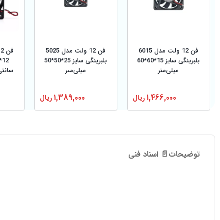
فن 12 ولت مدل 6015
فن 12 ولت مدل 5025
بلبرینگی سایز 15*60*60
بلبرینگی سایز 25*50*50
میلی‌متر
میلی‌متر
سانتی‌متر 00
1,466,000
ریال
1,389,000
ریال
توضیحات
📄 اسناد فنی
پنکه رومیزی مدل مه پاش و چر