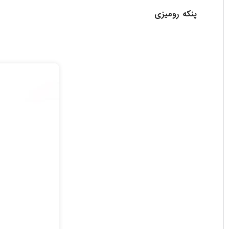
پنکه رومیزی
مدل مه پاش و چراغ دار
یک دستگاه چندمنظو
پنج‌خروجی، چراغ قوه پرنور و چراغ خواب هفت‌رنگ
بوده و م