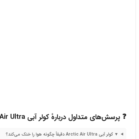
مسافرت و گردش
کمپینگ و طبیعت‌گردی
استفاده داخل خودرو
دفاتر کار بدون کولر
استفاده در منزل یا خوابگاه
محیط‌های فاقد برق یا دارای قطعی برق
جمع‌بندی
اگر به‌دنبال یک محصول چندمنظوره، باکیفیت و مناسب برای 
فروشگاه بانه‌گجت این محصول را با بالاترین کیفیت و بهترین
❓ پرسش‌های متداول دربارهٔ کولر آبی Arctic Air Ultra
▼ کولر آبی Arctic Air Ultra دقیقاً چگونه هوا را خنک می‌کند؟