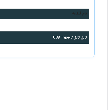
لوازمی که به آن احتیاج خواهید دا
نام قطعه
شارژر 15 وات سامسونگ
کابل کابل USB Type-C
ویژگی‌های اصلی پنکه رومیزی مدل م
مجهز به
۳ باتری لیتیومی شارژی قابل تعویض
نگهداری شارژ بین
۲ تا ۴ ساعت
بسته به حالت مصرف
دارای
۵ خروجی مه پاش
برای خنک‌سازی سریع‌تر و موثرتر
سه حالت شدت نور
چراغ قوه برای استفاده در محیط‌های تاریک