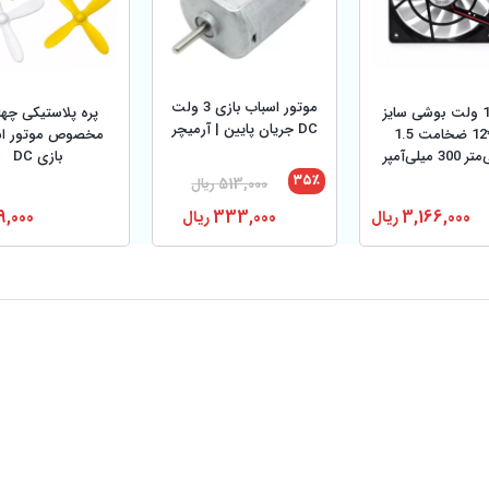
موتور اسباب بازی 3 ولت
فن 12 ولت بوشی سایز
پره پلاستیکی چهار
DC جریان پایین | آرمیچر
12*12 ضخامت 1.5
مخصوص موتور اس
3 میلی‌آمپر
بازی DC
۳۵٪
513,000
ریال
3,166,000
ریال
333,000
ریال
9,000
اغ دار