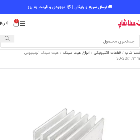
🚚 ارسال سریع و رایگان | 📦 موجودی و قیمت به روز
0
0
ریال
تسلا شاپ
/
قطعات الکترونیکی
/
انواع هیت سینک
/
هیت سینک آلومینیومی
30x23x17mm