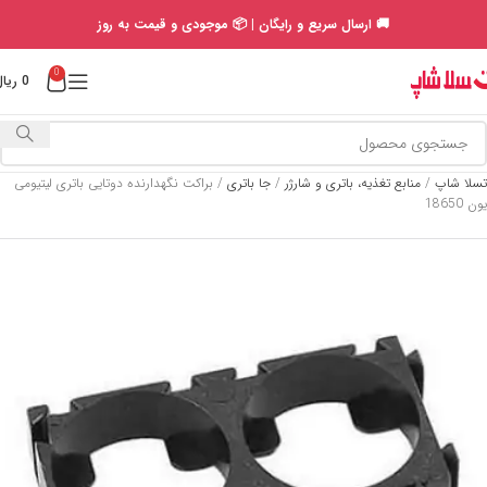
🚚 ارسال سریع و رایگان | 📦 موجودی و قیمت به روز
0
0
ریال
تسلا شاپ
/
منابع تغذیه، باتری و شارژر
/
جا باتری
/
براکت نگهدارنده دوتایی باتری لیتیومی
یون 18650