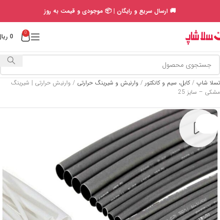
🚚 ارسال سریع و رایگان | 📦 موجودی و قیمت به روز
0
0
ریال
تسلا شاپ
/
کابل، سیم و کانکتور
/
وارنیش و شیرینگ حرارتی
/
وارنیش حرارتی | شیرینگ
مشکی – سایز 25
SOLD
OUT